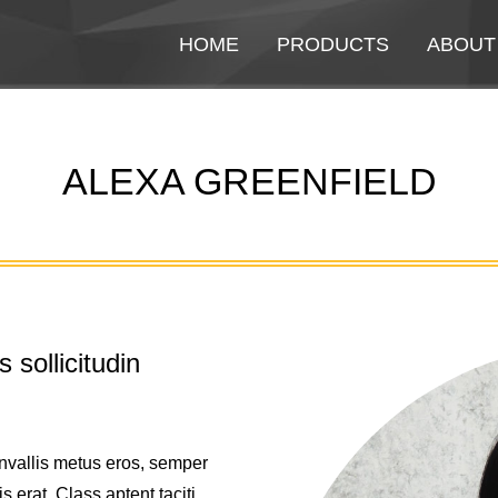
HOME
HOME
PRODUCTS
PRODUCTS
ABOUT
ABOUT
ALEXA GREENFIELD
You are here:
 sollicitudin
onvallis metus eros, semper
s erat. Class aptent taciti